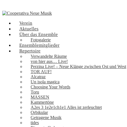
Verein
Aktuelles
Über das Ensemble
Fotogalerie
Ensemblemitglieder
Repertoire
Verwandelte Räume
von hier aus… Live!
Perzina Live! – Neue Klänge zwischen Ost und West
TOR AUF!
Alcatraz
Un isola magica
Choosing Your Words
Toru
MASSEN
Kammertöne
A2es 3 1e2e1ch1e1 Alles ist zerleuchtet
Orbikular
Getragene Musik
tides