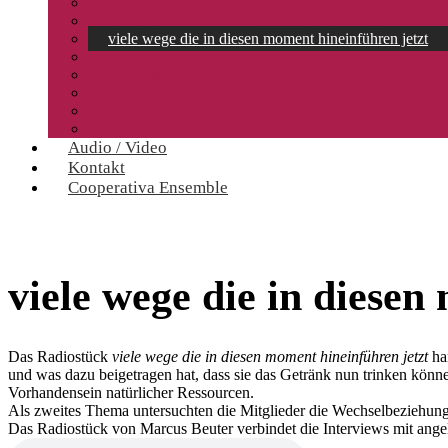
Die erste Ordnung
Wo hast du all die Schönheit hergenommen?
viele wege die in diesen moment hineinführen jetzt
SOLI
subversiv
Echo des Tages
5 Seen
erfüllte augenblicke
Audio / Video
Kontakt
Cooperativa Ensemble
viele wege die in diesen
Das Radiostück
viele wege die in diesen moment hineinführen jetzt
ha
und was dazu beigetragen hat, dass sie das Getränk nun trinken könn
Vorhandensein natürlicher Ressourcen.
Als zweites Thema untersuchten die Mitglieder die Wechselbeziehung
Das Radiostück von Marcus Beuter verbindet die Interviews mit angel