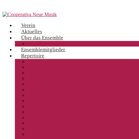
Verein
Aktuelles
Über das Ensemble
Fotogalerie
Ensemblemitglieder
Repertoire
Verwandelte Räume
von hier aus… Live!
Perzina Live! – Neue Klänge zwischen Ost und West
TOR AUF!
Alcatraz
Un isola magica
Choosing Your Words
Toru
MASSEN
Kammertöne
A2es 3 1e2e1ch1e1 Alles ist zerleuchtet
Orbikular
Getragene Musik
tides