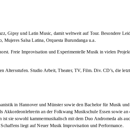
Jazz, Gipsy und Latin Music, damit weltweit auf Tour. Besondere Le
 Mujeres Salsa Latina, Orquesta Burundanga u.a.
phorst. Freie Improvisation und Experimentelle Musik in vielen Proje
 Altersstufen. Studio Arbeit, Theater, TV, Film. Div. CD’s, die letzt
nistik in Hannover und Münster sowie den Bachelor für Musik und K
als Akkordeonlehrerin an der Folkwang Musikschule Essen sowie an d
tin ist sie sowohl kammermusikalisch mit dem Duo Andromeda als auc
n Schaffens liegt auf Neuer Musik Improvisation und Performance.