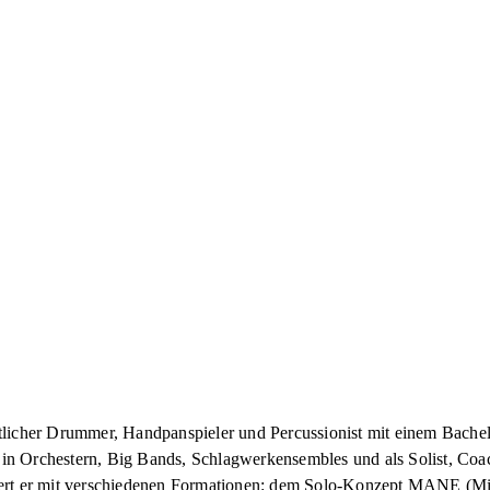
haftlicher Drummer, Handpanspieler und Percussionist mit einem Bache
n Orchestern, Big Bands, Schlagwerkensembles und als Solist, Coac
tert er mit verschiedenen Formationen: dem Solo-Konzept MANE (Mi