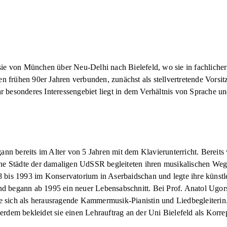
ie von München über Neu-Delhi nach Bielefeld, wo sie in fachlicher u
en frühen 90er Jahren verbunden, zunächst als stellvertretende Vorsit
Ihr besonderes Interessengebiet liegt in dem Verhältnis von Sprache u
n bereits im Alter von 5 Jahren mit dem Klavierunterricht. Bereits
ene Städte der damaligen UdSSR begleiteten ihren musikalischen Weg.
8 bis 1993 im Konservatorium in Aserbaidschan und legte ihre künst
d begann ab 1995 ein neuer Lebensabschnitt. Bei Prof. Anatol Ugors
e sich als herausragende Kammermusik-Pianistin und Liedbegleiterin. S
rdem bekleidet sie einen Lehrauftrag an der Uni Bielefeld als Korrep