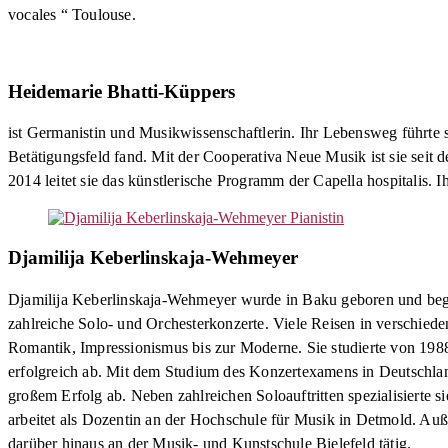
vocales “ Toulouse.
Heidemarie Bhatti-Küppers
ist Germanistin und Musikwissenschaftlerin. Ihr Lebensweg führte s
Betätigungsfeld fand. Mit der Cooperativa Neue Musik ist sie seit d
2014 leitet sie das künstlerische Programm der Capella hospitalis. 
Djamilija Keberlinskaja-Wehmeyer
Djamilija Keberlinskaja-Wehmeyer wurde in Baku geboren und began
zahlreiche Solo- und Orchesterkonzerte. Viele Reisen in verschied
Romantik, Impressionismus bis zur Moderne. Sie studierte von 198
erfolgreich ab. Mit dem Studium des Konzertexamens in Deutschlan
großem Erfolg ab. Neben zahlreichen Soloauftritten spezialisierte si
arbeitet als Dozentin an der Hochschule für Musik in Detmold. Auße
darüber hinaus an der Musik- und Kunstschule Bielefeld tätig.