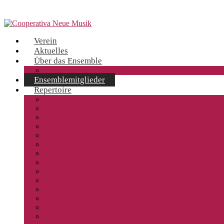
Verein
Aktuelles
Über das Ensemble
Fotogalerie
Ensemblemitglieder
Repertoire
Verwandelte Räume
von hier aus… Live!
Perzina Live! – Neue Klänge zwischen Ost und West
TOR AUF!
Alcatraz
Un isola magica
Choosing Your Words
Toru
MASSEN
Kammertöne
A2es 3 1e2e1ch1e1 Alles ist zerleuchtet
Orbikular
Getragene Musik
tides