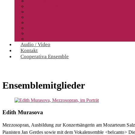
Die erste Ordnung
Wo hast du all die Schönheit hergenommen?
viele wege die in diesen moment hineinführen jetzt
SOLI
subversiv
Echo des Tages
5 Seen
erfüllte augenblicke
Audio / Video
Kontakt
Cooperativa Ensemble
Ensemblemitglieder
Edith Murasova
Mezzosopran, Ausbildung zur Konzertsängerin am Mozarteum Salzbu
Pianisten Jan Gerdes sowie mit dem Vokalensemble <belcanto> Diet