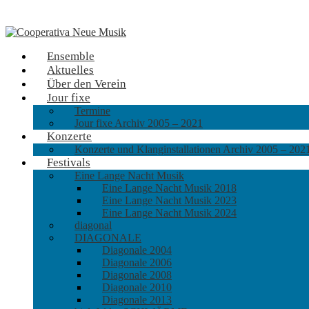
Ensemble
Aktuelles
Über den Verein
Jour fixe
Termine
Jour fixe Archiv 2005 – 2021
Konzerte
Konzerte und Klanginstallationen Archiv 2005 – 202
Festivals
Eine Lange Nacht Musik
Eine Lange Nacht Musik 2018
Eine Lange Nacht Musik 2023
Eine Lange Nacht Musik 2024
diagonal
DIAGONALE
Diagonale 2004
Diagonale 2006
Diagonale 2008
Diagonale 2010
Diagonale 2013