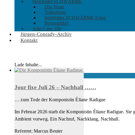
bielefelder SCHWÄRME
Das Team
Teilnehmer
bielefelder SCHWÄRME Fotos
Presseartikel
John Cage 100
Jürgen-Conrady-Archiv
Kontakt
Lade Inhalte...
Jour fixe Juli 26 – Nachhall ……
… zum Tode der Komponistin Éliane Radigue
Im Februar 2026 starb die Komponistin Éliane Radigue. Sie g
Ambient vorweg. Ein Nachruf, Nachklang, Nachhall.
Referent: Marcus Beuter