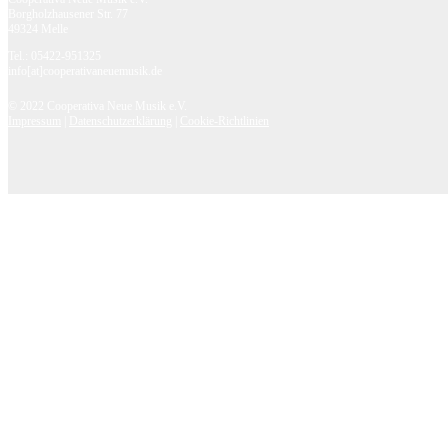
Borgholzhausener Str. 77
49324 Melle
Tel.: 05422-951325
info[at]cooperativaneuemusik.de
© 2022 Cooperativa Neue Musik e.V.
Impressum
|
Datenschutzerklärung
|
Cookie-Richtlinien