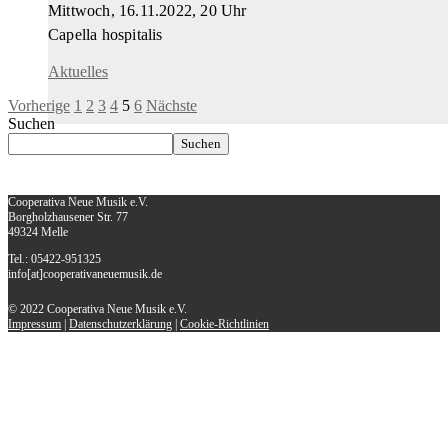
Mittwoch, 16.11.2022, 20 Uhr
Capella hospitalis
Aktuelles
Vorherige
1
2
3
4
5
6
Nächste
Suchen
Suchen
Cooperativa Neue Musik e.V.
Borgholzhausener Str. 77
49324 Melle
Tel.: 05422-951325
info[at]cooperativaneuemusik.de
© 2022 Cooperativa Neue Musik e.V.
Impressum
|
Datenschutzerklärung
|
Cookie-Richtlinien